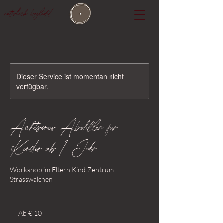
natürlich begleitet
Dieser Service ist momentan nicht
verfügbar.
Achtsames Abstillen für
Kinder ab 1 Jahr
Workshop im Eltern Kind Zentrum
Strasswalchen
Ab
10
Ab € 10
Euro