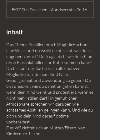
EKIZ Straßwalchen, Mondseerstraße 16
Inhalt
Das Thema Abstillen beschäftigt dich schon
eine Weile und du weißt nicht recht, wie du es
angehen kannst? Du fragst dich, wie dein Kind
ohne Einschlafstillen zur Ruhe kommen kann?
Du bist auf der Suche nach alternativen
Möglichkeiten, deinem Kind Nähe,
Geborgenheit und Zuwendung zu geben? Du
bist unsicher, wie du damit umgehen kannst,
wenn dein Kind weint und protestiert, wenn es
nicht mehr stillen darf? In gemütlicher
Atmosphäre sprechen wir darüber, wie
achtsames Abstillen gelingen kann. Und wie du
dich und dein Kind darauf optimal
vorbereitest.
Der WS richtet sich an Mütter/Eltern, von