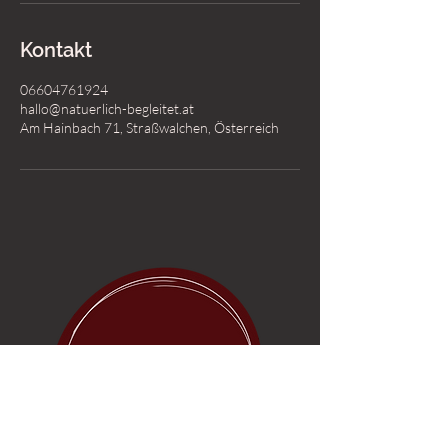
Kontakt
06604761924
hallo@natuerlich-begleitet.at
Am Hainbach 71, Straßwalchen, Österreich