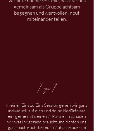
Variante hat die Vorteile, dass wir uns
gemeinsam als Gruppe achtsam
begegnen und wertvollen Input
miteinander teilen.
1 zu 1
In einer Eins zu Eins Session gehen wir ganz
individuell auf dich und deine Bedürfnisse
ein, gerne mit deinem/r PartnerIn schauen
wir was ihr gerade braucht und richten uns
ganz nach euch, bei euch Zuhause oder im