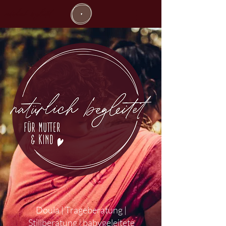
natürlich begleitet
Doula | Trageberatung |
Stillberatung | babygeleitete