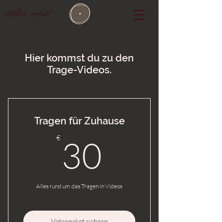
natürlich begleitet
Hier kommst du zu den
Trage-Videos.
Tragen für Zuhause
30€
€
30
Alles rund um das Tragen in Videos
Videopaket sichern